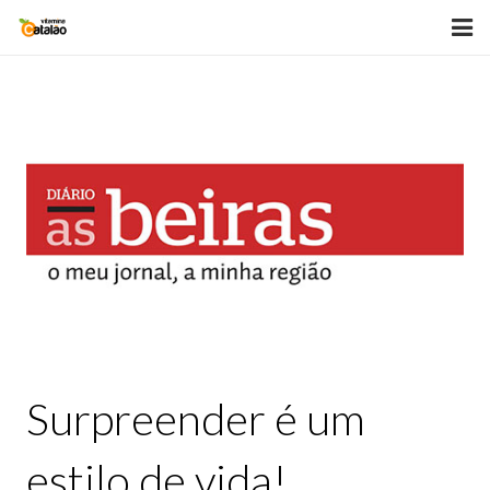
HOME
BLOG
SOBRE
PALESTRAS
VITAMINAS
LIVROS
TESTEMUNHOS
Surpreender é um
GALERIA
estilo de vida!